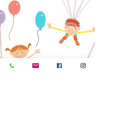
Entrada
Temoatzin
23 abr 2020
1 min de lectura
Hola, bienvenidos!!